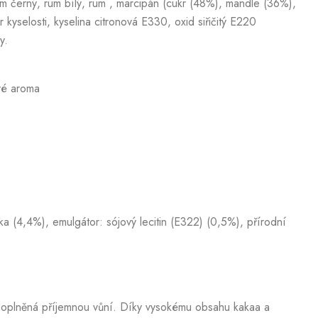
um černý, rum bílý, rum , marcipán (cukr (48%), mandle (36%),
 kyselosti, kyselina citronová E330, oxid siřičitý E220
y.
vé aroma
 (4,4%), emulgátor: sójový lecitin (E322) (0,5%), přírodní
, doplněná příjemnou vůní. Díky vysokému obsahu kakaa a