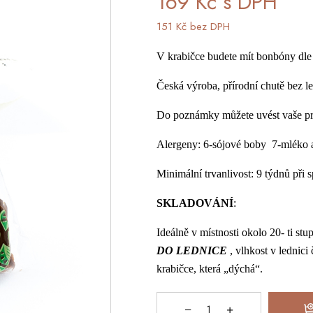
169
Kč
s DPH
151
Kč
bez DPH
V krabičce budete mít bonbóny dle 
Česká výroba, přírodní chutě bez l
Do poznámky můžete uvést vaše pre
Alergeny: 6-sójové boby 7-mléko a
Minimální trvanlivost: 9 týdnů při
SKLADOVÁNÍ
:
Ideálně v místnosti okolo 20- ti st
DO LEDNICE
, vlhkost v lednici
krabičce, která „dýchá“.