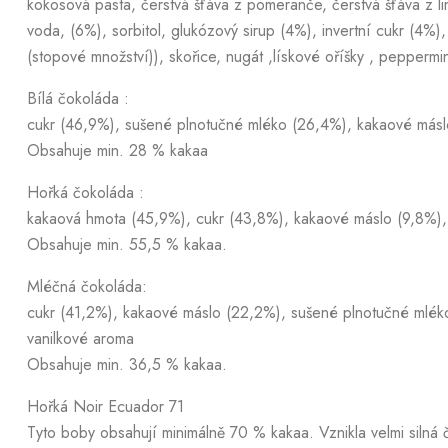
kokosová pasta, čerstvá šťáva z pomeranče, čerstvá šťáva z li
voda, (6%), sorbitol, glukózový sirup (4%), invertní cukr (4%),
(stopové množství)), skořice, nugát ,lískové oříšky , peppermint
Bílá čokoláda :
cukr (46,9%), sušené plnotučné mléko (26,4%), kakaové máslo 
Obsahuje min. 28 % kakaa
Hořká čokoláda :
kakaová hmota (45,9%), cukr (43,8%), kakaové máslo (9,8%), e
Obsahuje min. 55,5 % kakaa.
Mléčná čokoláda:
cukr (41,2%), kakaové máslo (22,2%), sušené plnotučné mléko 
vanilkové aroma
Obsahuje min. 36,5 % kakaa.
Hořká Noir Ecuador 71
Tyto boby obsahují minimálně 70 % kakaa. Vznikla velmi silná