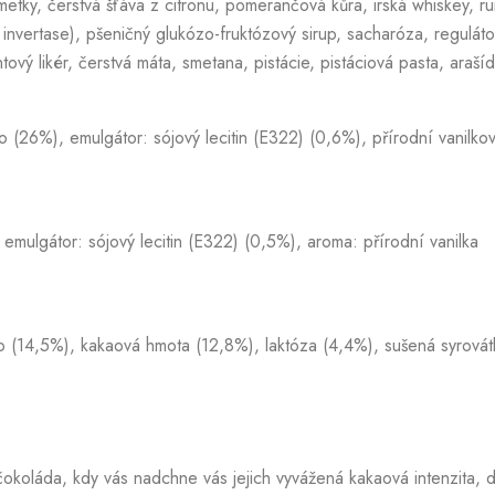
metky, čerstvá šťáva z citronu, pomerančová kůra, irská whiskey, r
 invertase), pšeničný glukózo-fruktózový sirup, sacharóza, regulátor
ový likér, čerstvá máta, smetana, pistácie, pistáciová pasta, arašíd
(26%), emulgátor: sójový lecitin (E322) (0,6%), přírodní vanilko
mulgátor: sójový lecitin (E322) (0,5%), aroma: přírodní vanilka
(14,5%), kakaová hmota (12,8%), laktóza (4,4%), sušená syrovátka
 čokoláda, kdy vás nadchne vás jejich vyvážená kakaová intenzita