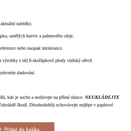
aktuální nabídky.
epku, umělých barviv a palmového oleje.
ference nebo naopak intolerance.
 výrobky z něj 8-skořápkové plody vlašský ořech
 správném sladování
upňů, kde je sucho a nedávejte na přímé slunce.
NEUKLÁDEJTE
 čokoládě škodí. Dlouhodoběji uchovávejte nejlépe v papírové
Přidat do košíku