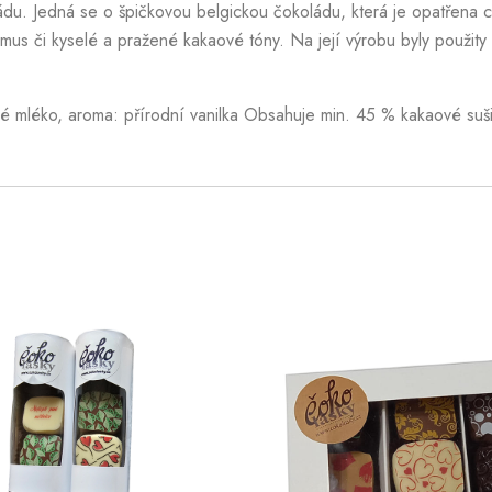
ádu. Jedná se o špičkovou belgickou čokoládu, která je opatřena 
umus či kyselé a pražené kakaové tóny. Na její výrobu byly použit
mléko, aroma: přírodní vanilka Obsahuje min. 45 % kakaové sušiny,